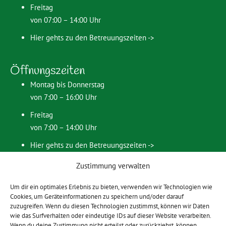
Freitag
von 07:00 – 14:00 Uhr
Hier gehts zu den Betreuungszeiten ->
Öffnungszeiten
Montag bis Donnerstag
von 7:00 – 16:00 Uhr
Freitag
von 7:00 – 14:00 Uhr
Hier gehts zu den Betreuungszeiten ->
Zustimmung verwalten
Bei Fragen zu Beiträgen:
Um dir ein optimales Erlebnis zu bieten, verwenden wir Technologien wie
Stefan Gößwein (Kassierer)
Cookies, um Geräteinformationen zu speichern und/oder darauf
Am großen Horbweg 3
zuzugreifen. Wenn du diesen Technologien zustimmst, können wir Daten
wie das Surfverhalten oder eindeutige IDs auf dieser Website verarbeiten.
97225 Zellingen
Wenn du deine Zustimmung nicht erteilst oder zurückziehst, können